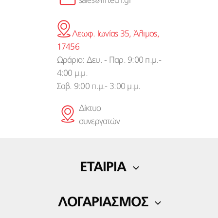
sales@firtech.gr
Λεωφ. Ιωνίας 35, Άλιμος,
17456
Ωράριο: Δευ. - Παρ. 9:00 π.μ.-
4:00 μ.μ.
Σαβ. 9:00 π.μ.- 3:00 μ.μ.
Δίκτυο
συνεργατών
ΕΤΑΙΡΙΑ
Η εταιρία μας
ΛΟΓΑΡΙΑΣΜΟΣ
Blog