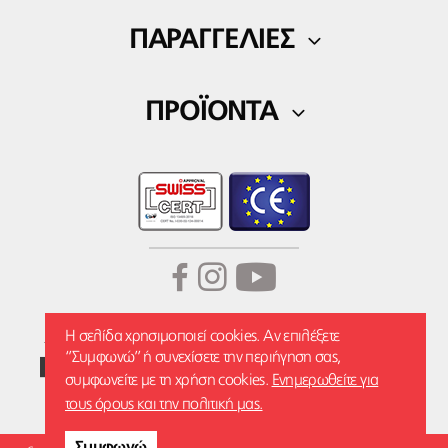
Ο Λογαριασμός μου
Επικοινωνία
ΠΑΡΑΓΓΕΛΙΕΣ
Λίστα αγαπημένων
Τρόποι πληρωμής
ΠΡΟΪΟΝΤΑ
Τρόποι αποστολής
Ορθοπεδικά
Επιστροφές Προϊόντων
Fitness
Wellness
Η σελίδα χρησιμοποιεί cookies. Αν επιλέξετε
‘’Συμφωνώ’’ ή συνεχίσετε την περιήγηση σας,
συμφωνείτε με τη χρήση cookies.
Ενημερωθείτε για
τους όρους και την πολιτική μας.