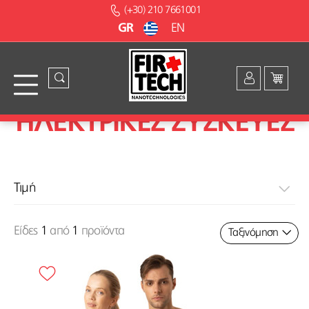
(+30) 210 7661001
GR
EN
ΗΛΕΚΤΡΙΚΕΣ ΣΥΣΚΕΥΕΣ
Τιμή
Είδες
1
από
1
προϊόντα
Ταξινόμηση
84€
84€