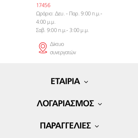
17456
Ωράριο: Δευ. - Παρ. 9:00 π.μ.-
4:00 μ.μ.
Σαβ. 9:00 π.μ.- 3:00 μ.μ.
Δίκτυο
συνεργατών
ΕΤΑΙΡΙΑ
Η εταιρία μας
ΛΟΓΑΡΙΑΣΜΟΣ
Blog
Ο Λογαριασμός μου
Επικοινωνία
ΠΑΡΑΓΓΕΛΙΕΣ
Λίστα αγαπημένων