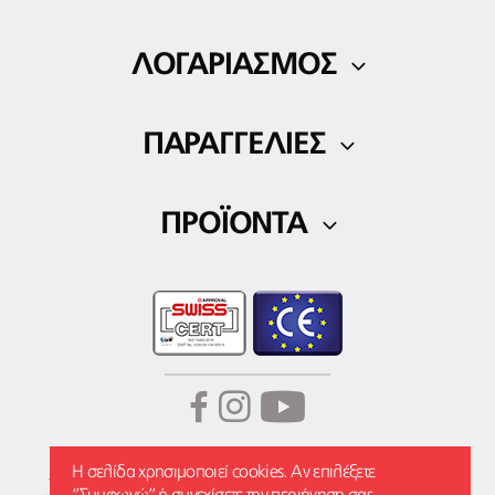
Η εταιρία μας
ΛΟΓΑΡΙΑΣΜΟΣ
Blog
Ο Λογαριασμός μου
Επικοινωνία
ΠΑΡΑΓΓΕΛΙΕΣ
Λίστα αγαπημένων
Τρόποι πληρωμής
ΠΡΟΪΟΝΤΑ
Τρόποι αποστολής
Ορθοπεδικά
Επιστροφές Προϊόντων
Fitness
Wellness
Η σελίδα χρησιμοποιεί cookies. Αν επιλέξετε