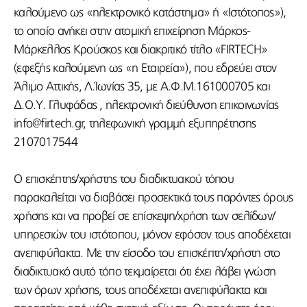
καλούμενο ως «ηλεκτρονικό κατάστημα» ή «Ιστότοπος»),
το οποίο ανήκει στην ατομική επιχείρηση Μάρκος-
Μάρκελλος Κρούσκος και διακριτικό τίτλο «FIRTECH»
(εφεξής καλούμενη ως «η Εταιρεία»), που εδρεύει στον
Άλιμο Αττικής, Λ.Ίωνίας 35, με Α.Φ.Μ.161000705 και
Δ.Ο.Υ. Γλυφάδας , ηλεκτρονική διεύθυνση επικοινωνίας
info@firtech.gr, τηλεφωνική γραμμή εξυπηρέτησης
2107017544
Ο επισκέπτης/χρήστης του διαδικτυακού τόπου
παρακαλείται να διαβάσει προσεκτικά τους παρόντες όρους
χρήσης και να προβεί σε επίσκεψη/χρήση των σελίδων/
υπηρεσιών του ιστότοπου, μόνον εφόσον τους αποδέχεται
ανεπιφύλακτα. Με την είσοδο του επισκέπτη/χρήστη στο
διαδικτυακό αυτό τόπο τεκμαίρεται ότι έχει λάβει γνώση
των όρων χρήσης, τους αποδέχεται ανεπιφύλακτα και