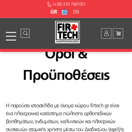
(+30) 210 7661001
GR
EN
Όροι &
Προϋποθέσεις
Η παρούσα ιστοσελίδα με όνομα χώρου firtech.gr είναι
ένα ηλεκτρονικό κατάστημα πώλησης ορθοπεδικών
βοηθημάτων, ενδυμάτων, καλυντικών και ηλεκτρικών
συσκευών ατομικής χρήσης μέσω του Διαδικτύου (εφεξής