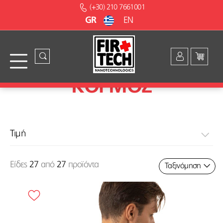
(+30) 210 7661001
GR
EN
ΚΟΡΜΟΣ
Τιμή
Είδες
27
από
27
προϊόντα
Ταξινόμηση
29€
59€