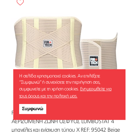
Η σελίδα χρησιμοποιεί cookies. Αν επιλέξετε
‘’Συμφωνώ’’ ή συνεχίσετε την περιήγηση σας,
συμφωνείτε με τη χρήση cookies.
Ενημερωθείτε για
ΑΓΟΡΑΣΕ ΤΟ
τους όρους και την πολιτική μας.
Συμφωνώ
FIRTECH ΕΛΑΣΤΙΚΗ ΟΡΘΟΠΕΔΙΚΗ
ΑΕΡΙΖΟΜΕΝΗ ΖΩΝΗ ΟΣΦΥΟΣ LUMBOSTAT 4
μπανέλες και ενίσχυση τύπου Χ REF: 95042 Beige