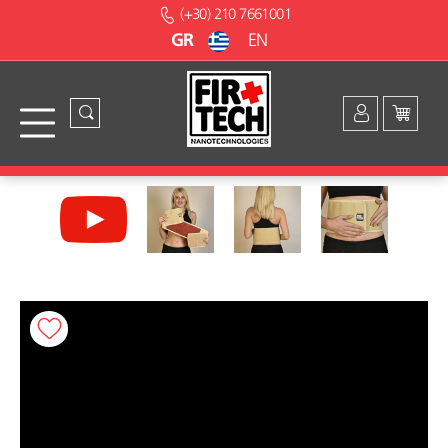
(+30) 210 7661001
GR
EN