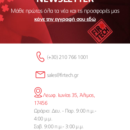
Μάθε πρώτος όλα τα νέα και τις προσφορές μας
κάνε την εγγραφή σου εδώ
(+30) 210 766 1001
sales@firtech.gr
Λεωφ. Ιωνίας 35, Άλιμος,
17456
Ωράριο: Δευ. - Παρ. 9:00 π.μ.-
4:00 μ.μ.
Σαβ. 9:00 π.μ.- 3:00 μ.μ.