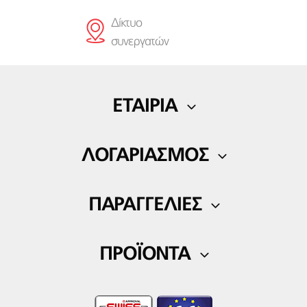
Δίκτυο
συνεργατών
ΕΤΑΙΡΙΑ
Η εταιρία μας
ΛΟΓΑΡΙΑΣΜΟΣ
Blog
Ο Λογαριασμός μου
Επικοινωνία
ΠΑΡΑΓΓΕΛΙΕΣ
Λίστα αγαπημένων
Τρόποι πληρωμής
ΠΡΟΪΟΝΤΑ
Τρόποι αποστολής
Ορθοπεδικά
Επιστροφές Προϊόντων