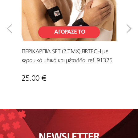
ΑΓΟΡΑΣΕ ΤΟ
ΣΦΥΟΣ
ΠΕΡΙΚΑΡΠΙA SET (2 ΤΜΧ) FIRTECH με
ΕΛΑΣΤ
ΛΙΚΑ
κεραμικά υλικά και μέταλλα. ref. 91325
ref:9
25.00 €
35.0
NEWSLETTER