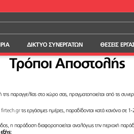
ΙΡΙΑ
ΔΙΚΤΥΟ ΣΥΝΕΡΓΑΤΩΝ
ΘΕΣΕΙΣ ΕΡΓΑ
Τρόποι Αποστολής
ή της παραγγελίας στο χώρο σας, πραγματοποιείται από τις συνε
ο
firtech.gr
τις εργάσιμες ημέρες, παραδίδονται κατά κανόνα σε 1-
ς
λλάδος, η παράδοση διαφοροποιείται αναλόγως την περιοχή παρά
εξής: