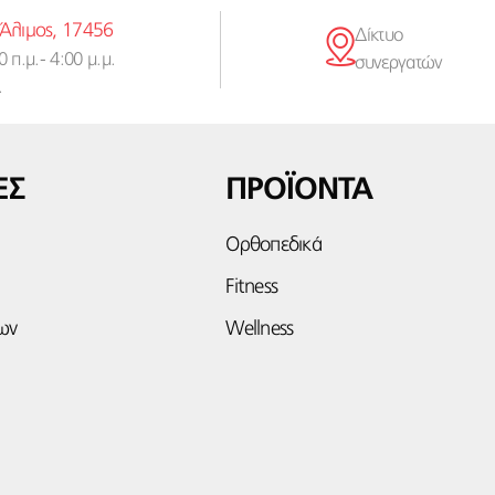
 Άλιμος, 17456
Δίκτυο
 π.μ.- 4:00 μ.μ.
συνεργατών
.
ΕΣ
ΠΡΟΪΟΝΤΑ
Ορθοπεδικά
Fitness
ων
Wellness