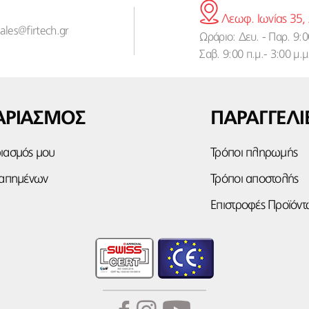
Λεωφ. Ιωνίας 35,
sales@firtech.gr
Ωράριο: Δευ. - Παρ. 9:00
Σαβ. 9:00 π.μ.- 3:00 μ.μ
ΑΡΙΑΣΜΟΣ
ΠΑΡΑΓΓΕΛΙ
ιασμός μου
Τρόποι πληρωμής
γαπημένων
Τρόποι αποστολής
Επιστροφές Προϊόντ