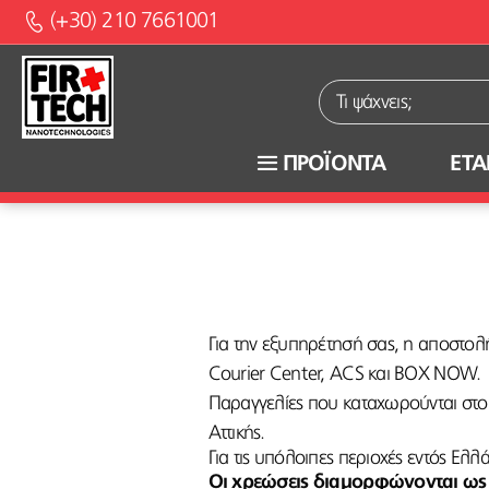
(+30) 210 7661001
ΠΡΟΪΟΝΤΑ
ΕΤΑ
Για την εξυπηρέτησή σας, η αποστολ
Courier Center, ACS και ΒΟΧ ΝΟW.
Σχετικά με εμάς
Παραγγελίες που καταχωρούνται στ
Αττικής.
Συχνές ερωτήσει
Για τις υπόλοιπες περιοχές εντός Ε
Οι χρεώσεις διαμορφώνονται ως 