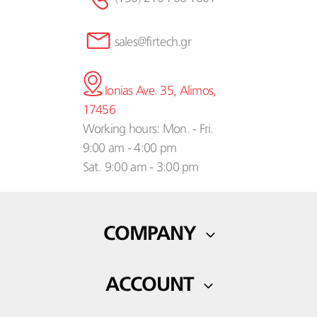
sales@firtech.gr
Ionias Ave. 35, Alimos,
17456
Working hours: Mon. - Fri.
9:00 am - 4:00 pm
Sat. 9:00 am - 3:00 pm
COMPANY
Our Company
ACCOUNT
Contact