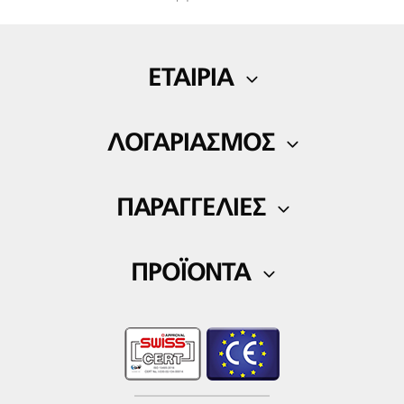
ΕΤΑΙΡΙΑ
Η εταιρία μας
ΛΟΓΑΡΙΑΣΜΟΣ
Blog
Ο Λογαριασμός μου
Επικοινωνία
ΠΑΡΑΓΓΕΛΙΕΣ
Λίστα αγαπημένων
Τρόποι πληρωμής
ΠΡΟΪΟΝΤΑ
Τρόποι αποστολής
Ορθοπεδικά
Επιστροφές Προϊόντων
Fitness
Wellness