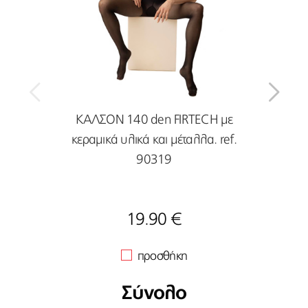
ΚΑΛΣΟΝ 140 den FIRTECH με
ΚΑΛΣ
κεραμικά υλικά και μέταλλα. ref.
κεραμ
90319
19.90 €
προσθήκη
Σύνολο