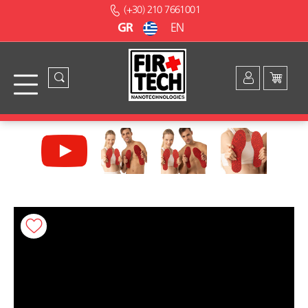
(+30) 210 7661001
GR
EN