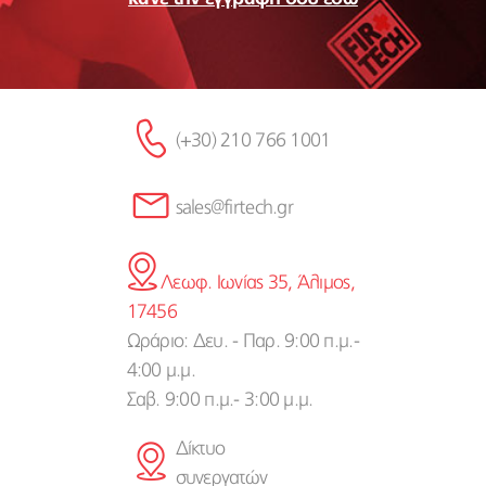
(+30) 210 766 1001
sales@firtech.gr
Λεωφ. Ιωνίας 35, Άλιμος,
17456
Ωράριο: Δευ. - Παρ. 9:00 π.μ.-
4:00 μ.μ.
Σαβ. 9:00 π.μ.- 3:00 μ.μ.
Δίκτυο
συνεργατών