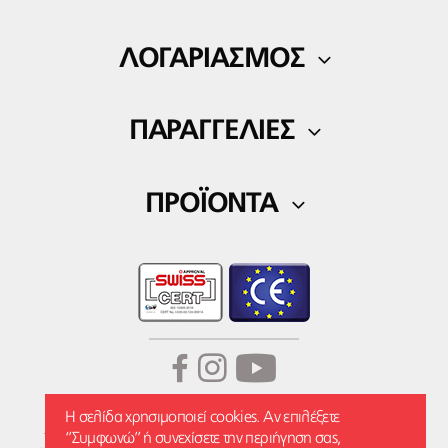
Η εταιρία μας
ΛΟΓΑΡΙΑΣΜΟΣ
Blog
Ο Λογαριασμός μου
Επικοινωνία
ΠΑΡΑΓΓΕΛΙΕΣ
Λίστα αγαπημένων
Τρόποι πληρωμής
ΠΡΟΪΟΝΤΑ
Τρόποι αποστολής
Ορθοπεδικά
Επιστροφές Προϊόντων
Fitness
Wellness
Η σελίδα χρησιμοποιεί cookies. Αν επιλέξετε
‘’Συμφωνώ’’ ή συνεχίσετε την περιήγηση σας,