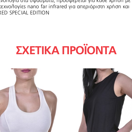
εχνολογία στα υφάσματα, προσφέρεται για κάθε χρήση με
εχνολογίες nano far infrared για απεριόριστη χρήση και
RED SPECIAL EDITION
ΣΧΕΤΙΚΑ ΠΡΟΪΟΝΤΑ