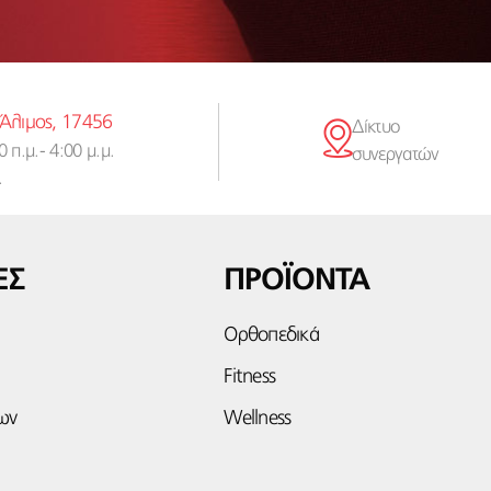
 Άλιμος, 17456
Δίκτυο
 π.μ.- 4:00 μ.μ.
συνεργατών
.
ΕΣ
ΠΡΟΪΟΝΤΑ
Ορθοπεδικά
Fitness
ων
Wellness