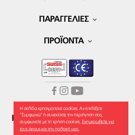
Blog
Ο Λογαριασμός μου
Επικοινωνία
ΠΑΡΑΓΓΕΛΙΕΣ
Λίστα αγαπημένων
Τρόποι πληρωμής
ΠΡΟΪΟΝΤΑ
Τρόποι αποστολής
Ορθοπεδικά
Επιστροφές Προϊόντων
Fitness
Wellness
Η σελίδα χρησιμοποιεί cookies. Αν επιλέξετε
‘’Συμφωνώ’’ ή συνεχίσετε την περιήγηση σας,
συμφωνείτε με τη χρήση cookies.
Ενημερωθείτε για
τους όρους και την πολιτική μας.