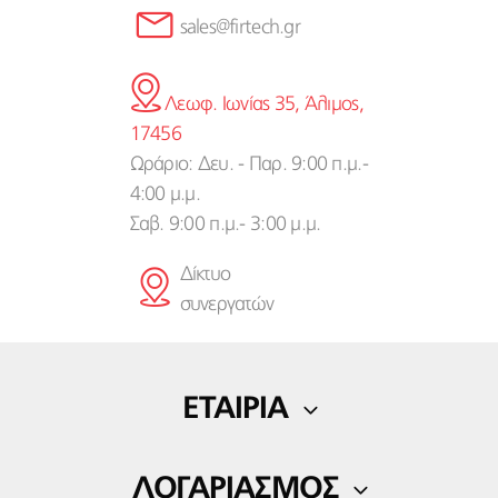
sales@firtech.gr
Λεωφ. Ιωνίας 35, Άλιμος,
17456
Ωράριο: Δευ. - Παρ. 9:00 π.μ.-
4:00 μ.μ.
Σαβ. 9:00 π.μ.- 3:00 μ.μ.
Δίκτυο
συνεργατών
ΕΤΑΙΡΙΑ
Η εταιρία μας
ΛΟΓΑΡΙΑΣΜΟΣ