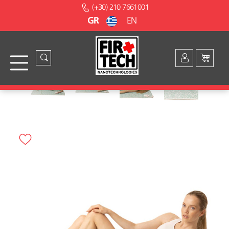
(+30) 210 7661001
GR
EN