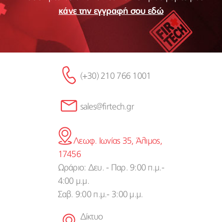
κάνε την εγγραφή σου εδώ
(+30) 210 766 1001
sales@firtech.gr
Λεωφ. Ιωνίας 35, Άλιμος,
17456
Ωράριο: Δευ. - Παρ. 9:00 π.μ.-
4:00 μ.μ.
Σαβ. 9:00 π.μ.- 3:00 μ.μ.
Δίκτυο