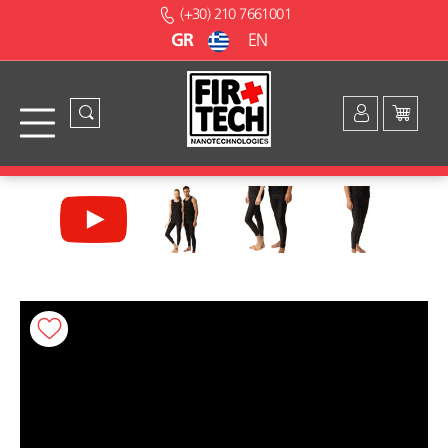
(+30) 210 7661001
GR
EN