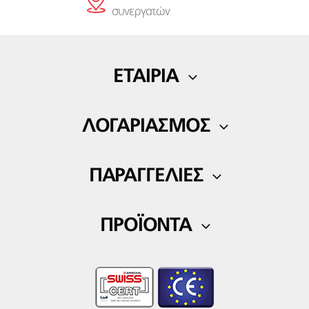
συνεργατών
ΕΤΑΙΡΙΑ
Η εταιρία μας
ΛΟΓΑΡΙΑΣΜΟΣ
Blog
Ο Λογαριασμός μου
Επικοινωνία
ΠΑΡΑΓΓΕΛΙΕΣ
Λίστα αγαπημένων
Τρόποι πληρωμής
ΠΡΟΪΟΝΤΑ
Τρόποι αποστολής
Ορθοπεδικά
Επιστροφές Προϊόντων
Fitness