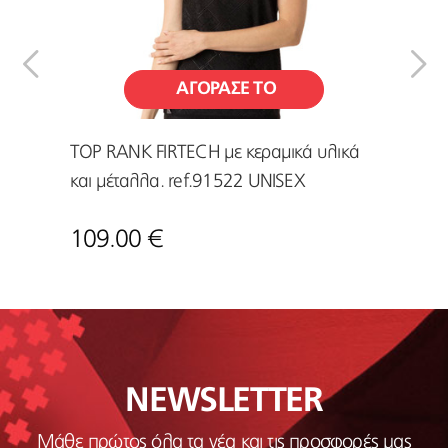
ΑΓΟΡΑΣΕ ΤΟ
 με
TOP RANK FIRTECH με κεραμικά υλικά
ΜΑΝΙΚ
91325
και μέταλλα. ref.91522 UNISEX
υλικά 
109.00 €
33.0
NEWSLETTER
Μάθε πρώτος όλα τα νέα και τις προσφορές μας