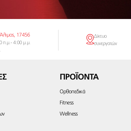
 Άλιμος, 17456
Δίκτυο
 π.μ.- 4:00 μ.μ.
συνεργατών
.
ΕΣ
ΠΡΟΪΟΝΤΑ
Ορθοπεδικά
Fitness
ων
Wellness