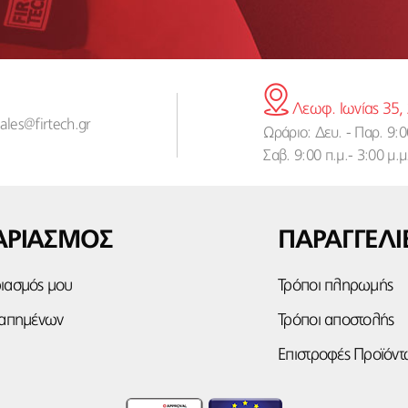
Λεωφ. Ιωνίας 35,
sales@firtech.gr
Ωράριο: Δευ. - Παρ. 9:00
Σαβ. 9:00 π.μ.- 3:00 μ.μ
ΑΡΙΑΣΜΟΣ
ΠΑΡΑΓΓΕΛΙ
ιασμός μου
Τρόποι πληρωμής
γαπημένων
Τρόποι αποστολής
Επιστροφές Προϊόντ