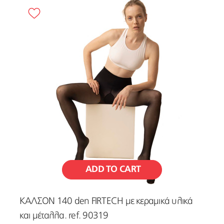
Required
(
6
)
Wellbeing
(
6
)
Ηλεκτρικές συσκευές
(
1
)
ADD TO CART
ΚΑΛΣΟΝ 140 den FIRTECH με κεραμικά υλικά
και μέταλλα. ref. 90319