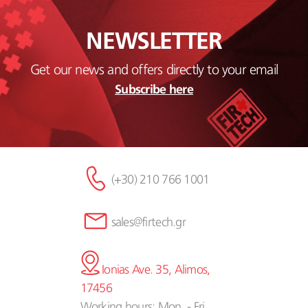
NEWSLETTER
Get our news and offers directly to your email
Subscribe here
(+30) 210 766 1001
sales@firtech.gr
Ionias Ave. 35, Alimos,
17456
Working hours: Mon. - Fri.